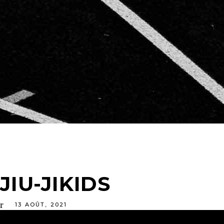
JIU-JIKIDS
13
AOÛT
,
2021